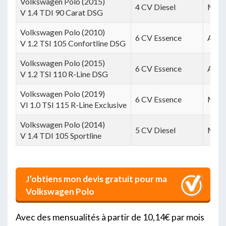
Volkswagen Polo (2015)
4 CV Diesel
Manu
V 1.4 TDI 90 Carat DSG
Volkswagen Polo (2010)
6 CV Essence
Auto
V 1.2 TSI 105 Confortline DSG
Volkswagen Polo (2015)
6 CV Essence
Auto
V 1.2 TSI 110 R-Line DSG
Volkswagen Polo (2019)
6 CV Essence
Manu
VI 1.0 TSI 115 R-Line Exclusive
Volkswagen Polo (2014)
5 CV Diesel
Manu
V 1.4 TDI 105 Sportline
J’obtiens mon devis gratuit pour ma
Volkswagen Polo
Avec des mensualités à partir de 10,14€ par mois