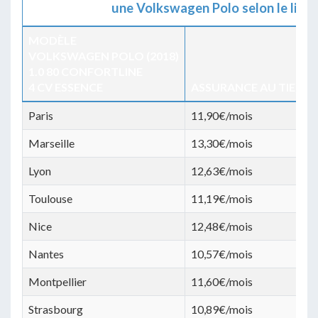
une Volkswagen Polo selon le lieu 
MODÈLE
VOLKSWAGEN POLO (2018)
1.0 80 CONFORTLINE
4 CV ESSENCE
ASSURANCE AU TIERS
Paris
11,90€/mois
Marseille
13,30€/mois
Lyon
12,63€/mois
Toulouse
11,19€/mois
Nice
12,48€/mois
Nantes
10,57€/mois
Montpellier
11,60€/mois
Strasbourg
10,89€/mois