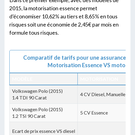
Dans ce premier exemple, avec des modèles de
2015, la motorisation essence permet
d’économiser 10,62% au tiers et 8,65% en tous
risques soit une économie de 2,45€ par mois en
formule tous risques.
Comparatif de tarifs pour une assurance au t
Motorisation Essence VS motorisat
MODÈLE
MOTORISATION
A
Volkswagen Polo (2015)
4 CV Diesel, Manuelle
1
1.4 TDI 90 Carat
Volkswagen Polo (2015)
5 CV Essence
1
1.2 TSI 90 Carat
- 
Ecart de prix essence VS diesel
(-