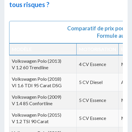
tous risques ?
Comparatif de prix pour l
Formule au ti
MODÈLE
MOTORISATION
BOÎT
Volkswagen Polo (2013)
4 CV Essence
Manu
V 1.2 60 Trendline
Volkswagen Polo (2018)
5 CV Diesel
Auto
VI 1.6 TDI 95 Carat DSG
Volkswagen Polo (2009)
5 CV Essence
Manu
V 1.4 85 Confortline
Volkswagen Polo (2015)
5 CV Essence
Manu
V 1.2 TSI 90 Carat