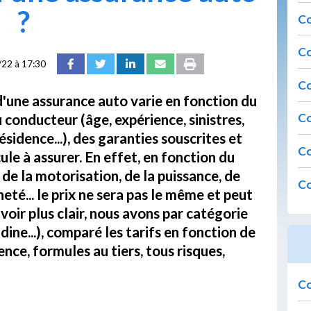
?
Co
Co
22 à 17:30
Co
d'une assurance auto varie en fonction du
u conducteur (âge, expérience, sinistres,
Co
résidence...), des garanties souscrites et
Co
ule à assurer. En effet, en fonction du
de la motorisation, de la puissance, de
Co
neté... le prix ne sera pas le même et peut
voir plus clair, nous avons par catégorie
ine...), comparé les tarifs en fonction de
dence, formules au tiers, tous risques,
Co