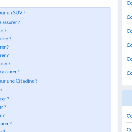
Co
our un SUV ?
Co
 assurer ?
Co
er ?
urer ?
Co
rer ?
rer ?
Co
urer ?
 assurer ?
Co
our une Citadine ?
 ?
rer ?
r ?
Co
r ?
urer ?
Co
r ?