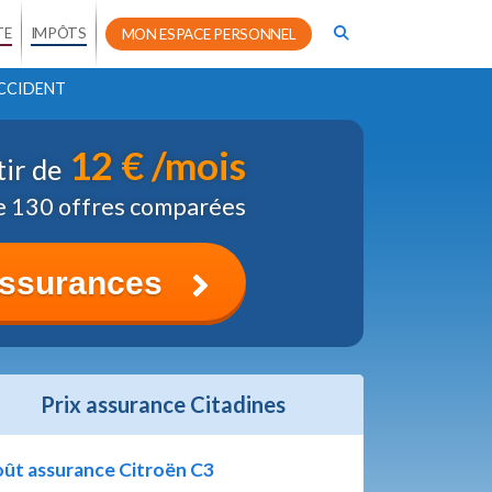
TE
IMPÔTS
MON ESPACE PERSONNEL
CCIDENT
12 € /mois
tir de
e 130 offres comparées
assurances
Prix assurance Citadines
ût assurance Citroën C3