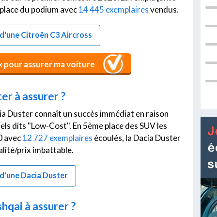
e place du podium avec
14 445 exemplaires
vendus.
e d'une Citroën C3 Aircross
ix pour assurer ma voiture
r à assurer ?
ia Duster connaît un succès immédiat en raison
els dits "Low-Cost". En 5ème place des SUV les
0 avec
12 727 exemplaires
écoulés, la Dacia Duster
lité/prix imbattable.
e d'une Dacia Duster
qai à assurer ?