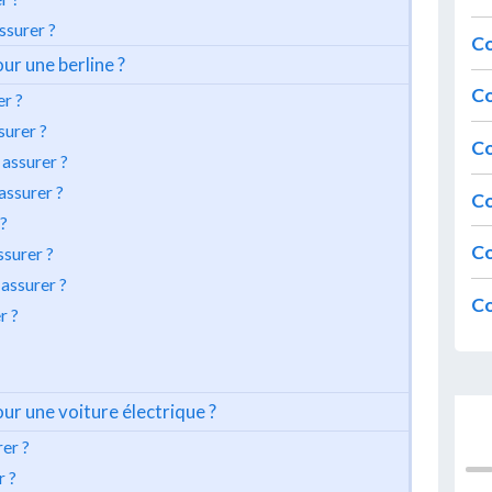
ssurer ?
Co
ur une berline ?
Co
r ?
urer ?
Co
assurer ?
assurer ?
Co
?
Co
surer ?
assurer ?
Co
r ?
our une voiture électrique ?
er ?
r ?