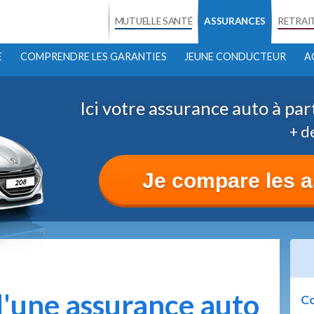
MUTUELLE SANTÉ
ASSURANCES
RETRAI
E
COMPRENDRE LES GARANTIES
JEUNE CONDUCTEUR
A
Ici votre assurance auto à par
+ d
Je compare les 
 d'une assurance auto
Co