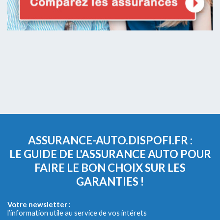
ASSURANCE-AUTO.DISPOFI.FR :
LE GUIDE DE L'ASSURANCE AUTO POUR
FAIRE LE BON CHOIX SUR LES
GARANTIES !
Votre newsletter :
l’information utile au service de vos intérets