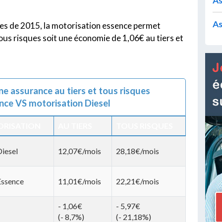
As
As
es de 2015, la motorisation essence permet
ous risques soit une économie de 1,06€ au tiers et
ne assurance au tiers et tous risques
nce VS motorisation Diesel
RISATION
AU TIERS
TOUS RISQUES
iesel
12,07€/mois
28,18€/mois
Essence
11,01€/mois
22,21€/mois
- 1,06€
- 5,97€
(- 8,7%)
(- 21,18%)