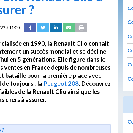
surer ?
Co
Co
22 à 11:00
Co
ialisée en 1990, la Renault Clio connait
Co
tement un succès mondial et se décline
hui en 5 générations. Elle figure dans le
Co
es ventes en France depuis de nombreuses
t bataille pour la première place avec
Co
l de toujours : la
Peugeot 208
. Découvrez
faibles de la Renault Clio ainsi que les
s chers à assurer.
Co
 ?