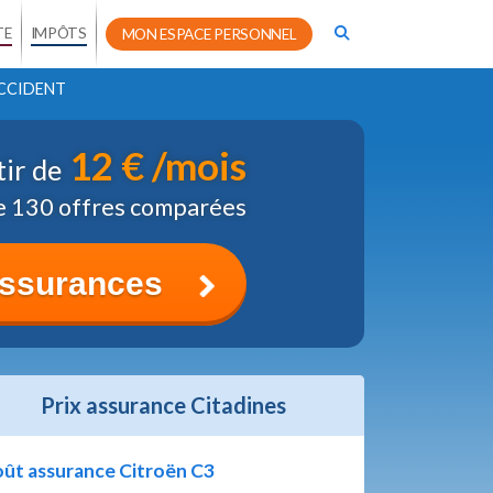
TE
IMPÔTS
MON ESPACE PERSONNEL
CCIDENT
12 € /mois
tir de
e 130 offres comparées
assurances
Prix assurance Citadines
ût assurance Citroën C3