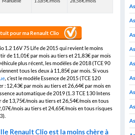
Manuelle
13,85€/mois
28,56€/mois
As
As
tuit pour ma Renault Clio
As
io 1.2 16V 75 Life de 2015 qui revient le moins
As
tir de 11,01€ par mois au tiers et 21,83€ par mois
véhicule plus récent, les modèles de 2018 (TCE 90
As
viennent tous les deux à 11,85€ par mois. Si vous
As
ue
, c’est le modèle Essence de 2015 (TCE 120
her : 12,43€ par mois au tiers et 26,64€ par mois en
As
 essence automatique de 2019 (1.3 TCE 130 Intens
ir de 13,75€/mois au tiers et 26,54€/mois en tous
As
2,07€/mois au tiers et 24,65€/mois en tous risques
3).
As
le Renault Clio est la moins chère à