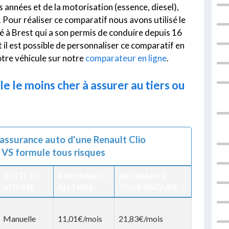
 années et de la motorisation (essence, diesel),
 Pour réaliser ce comparatif nous avons utilisé le
ié à Brest qui a son permis de conduire depuis 16
il est possible de personnaliser ce comparatif en
otre véhicule sur notre
comparateur en ligne
.
le le moins cher à assurer au tiers ou
'assurance auto d'une Renault Clio
 VS formule tous risques
BOÎTE DE
ASSURANCE
ASSURANCE
VITESSE
AU TIERS
TOUS RISQUES
Manuelle
11,01€/mois
21,83€/mois