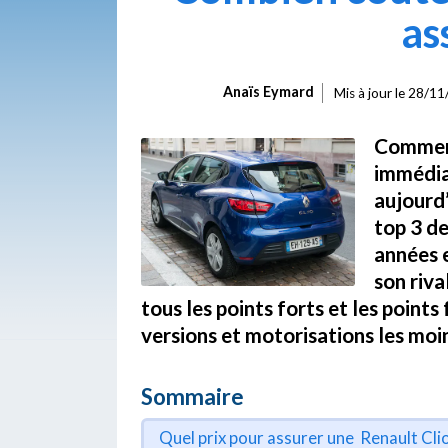
as
Anaïs Eymard
Mis à jour le
28/11/
Commerc
immédia
aujourd’
top 3 d
années e
son riva
tous les points forts et les points 
versions et motorisations les moin
Sommaire
Quel prix pour assurer une Renault Clio