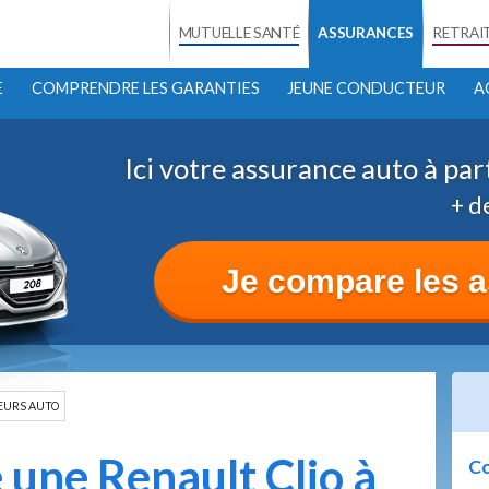
MUTUELLE SANTÉ
ASSURANCES
RETRAI
E
COMPRENDRE LES GARANTIES
JEUNE CONDUCTEUR
A
Ici votre assurance auto à par
+ d
Je compare les 
EURS AUTO
une Renault Clio à
Co