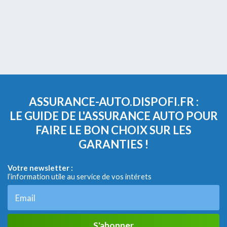
ASSURANCE-AUTO.DISPOFI.FR :
LE GUIDE DE L'ASSURANCE AUTO POUR
FAIRE LE BON CHOIX SUR LES
GARANTIES !
Votre newsletter :
l’information utile au service de vos intérets
S'abonner