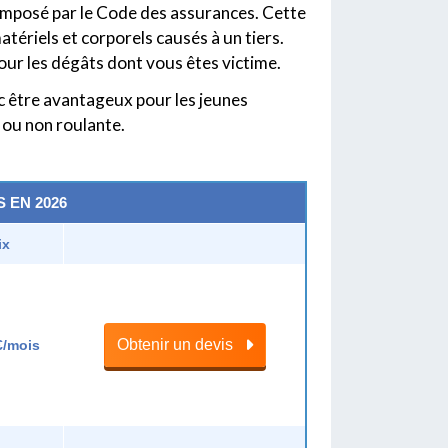
 imposé par le Code des assurances. Cette
tériels et corporels causés à un tiers.
our les dégâts dont vous êtes victime.
c être avantageux pour les jeunes
 ou non roulante.
 EN 2026
ix
Obtenir un devis
€/mois