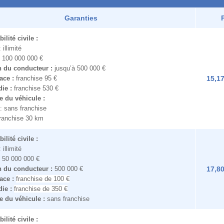
Garanties
lité civile :
 illimité
: 100 000 000 €
n du conducteur :
jusqu’à 500 000 €
lace :
franchise 95 €
15,17
die :
franchise 530 €
e du véhicule :
: sans franchise
franchise 30 km
lité civile :
 illimité
: 50 000 000 €
n du conducteur :
500 000 €
17,80
lace :
franchise de 100 €
die :
franchise de 350 €
e du véhicule :
sans franchise
lité civile :