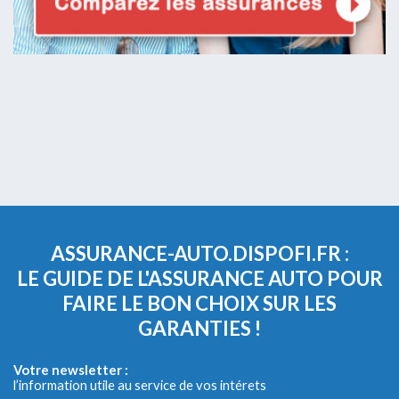
ASSURANCE-AUTO.DISPOFI.FR :
LE GUIDE DE L'ASSURANCE AUTO POUR
FAIRE LE BON CHOIX SUR LES
GARANTIES !
Votre newsletter :
l’information utile au service de vos intérets