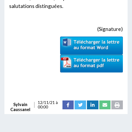
salutations distinguées.
(Signature)
12/11/21 à
Sylvain
00:00
Caussanel