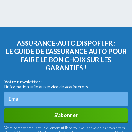
ASSURANCE-AUTO.DISPOFI.FR :
LE GUIDE DE L'ASSURANCE AUTO POUR
FAIRE LE BON CHOIX SUR LES
GARANTIES !
Votre newsletter :
l’information utile au service de vos intérets
S'abonner
Votre adresse email est uniquement utilisée pour vous envoyer les newsletters